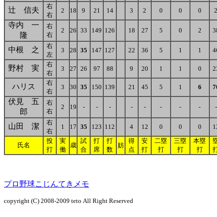
右
辻 信夫
2
18
9
21
14
3
2
0
0
0
右
寺内 一
右
2
26
33
149
126
18
27
5
0
2
3
隆
右
右
中根 之
3
28
35
147
127
22
36
5
1
1
4
左
右
野村 実
3
27
26
97
88
9
20
1
1
0
2
右
右
ハリス
3
30
35
150
139
21
45
5
1
6
7
右
伏見 五
右
2
19
-
-
-
-
-
-
-
-
-
郎
右
右
山田 潔
1
17
35
123
112
4
12
0
0
0
1
右
投
実
試
打
打
得
安
二塁
三塁
本塁
氏名
歳
妨
打
働
合
席
数
点
打
打
打
打
プロ野球こじんてきメモ
copyright (C) 2008-2009
teto
All Right Reserved