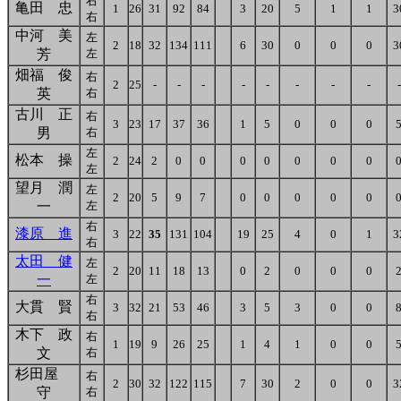
右
亀田 忠
1
26
31
92
84
3
20
5
1
1
3
右
中河 美
左
2
18
32
134
111
6
30
0
0
0
3
芳
左
畑福 俊
右
2
25
-
-
-
-
-
-
-
-
-
英
右
古川 正
右
3
23
17
37
36
1
5
0
0
0
男
右
左
松本 操
2
24
2
0
0
0
0
0
0
0
左
望月 潤
左
2
20
5
9
7
0
0
0
0
0
一
左
右
漆原 進
3
22
35
131
104
19
25
4
0
1
3
右
太田 健
左
2
20
11
18
13
0
2
0
0
0
一
左
右
大貫 賢
3
32
21
53
46
3
5
3
0
0
右
木下 政
右
1
19
9
26
25
1
4
1
0
0
文
右
杉田屋
右
2
30
32
122
115
7
30
2
0
0
3
守
右