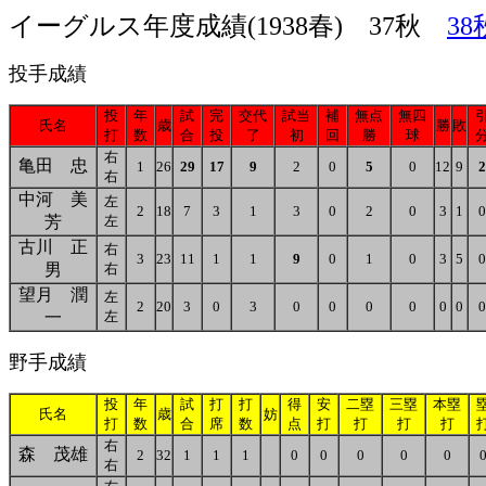
イーグルス年度成績(1938春) 37秋
38
投手成績
投
年
試
完
交代
試当
補
無点
無四
氏名
歳
勝
敗
打
数
合
投
了
初
回
勝
球
右
亀田 忠
1
26
29
17
9
2
0
5
0
12
9
2
右
中河 美
左
2
18
7
3
1
3
0
2
0
3
1
0
芳
左
古川 正
右
3
23
11
1
1
9
0
1
0
3
5
0
男
右
望月 潤
左
2
20
3
0
3
0
0
0
0
0
0
0
一
左
野手成績
投
年
試
打
打
得
安
二塁
三塁
本塁
氏名
歳
妨
打
数
合
席
数
点
打
打
打
打
右
森 茂雄
2
32
1
1
1
0
0
0
0
0
右