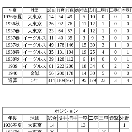
年度
球団
試合
打席
打数
妨
得点
安打
二塁打
三塁打
本塁
1936春夏
大東京
14
54
49
5
10
0
0
0
1936秋
大東京
26
92
76
11
12
1
0
0
1937春
大東京
23
64
57
4
12
1
0
0
1937春
イーグルス
11
40
35
3
9
3
0
0
1937秋
イーグルス
49
178
146
15
30
3
1
0
1938春
イーグルス
35
131
104
19
25
4
0
1
1938秋
イーグルス
39
128
112
6
14
0
0
1
1939
イーグルス
61
222
200
18
34
6
2
2
1940
金鯱
56
200
178
14
30
5
0
0
通算
5年
314
1109
957
95
179
23
3
4
ポジション
年度
球団
試合
投手
捕手
一塁
二塁
三塁
遊撃
外野
1936春夏
大東京
14
13
1