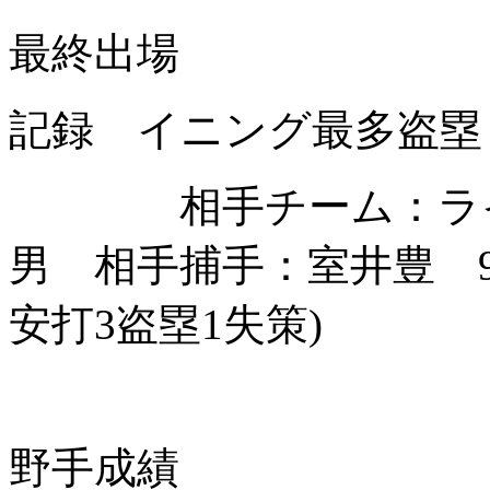
最終出場
記録 イニング最多盗塁 3(1
相手チーム：ライオ
男 相手捕手：室井豊 9
安打3盗塁1失策)
野手成績