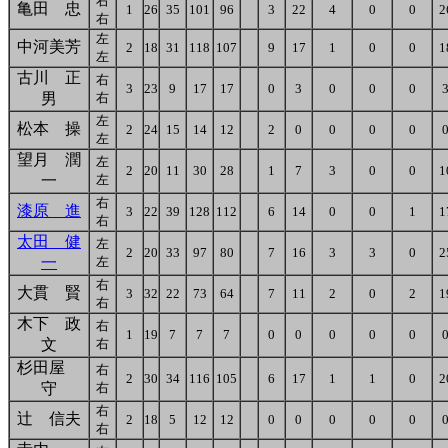
右
亀田 忠
1
26
35
101
96
3
22
4
0
0
2
右
左
中河美芳
2
18
31
118
107
9
17
1
0
0
1
左
古川 正
右
3
23
9
17
17
0
3
0
0
0
男
右
左
松本 操
2
24
15
14
12
2
0
0
0
0
左
望月 潤
左
2
20
11
30
28
1
7
3
0
0
1
一
左
右
漆原 進
3
22
39
128
112
6
14
0
0
1
1
右
太田 健
左
2
20
33
97
80
7
16
3
3
0
2
一
左
右
大貫 賢
3
32
22
73
64
7
11
2
0
2
1
右
木下 政
右
1
19
7
7
7
0
0
0
0
0
文
右
杉田屋
右
2
30
34
116
105
6
17
1
1
0
2
守
右
右
辻 信夫
2
18
5
12
12
0
0
0
0
0
右