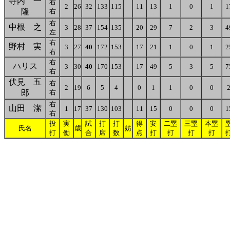
寺内 一
右
2
26
32
133
115
11
13
1
0
1
1
隆
右
右
中根 之
3
28
37
154
135
20
29
7
2
3
4
左
右
野村 実
3
27
40
172
153
17
21
1
0
1
2
右
右
ハリス
3
30
40
170
153
17
49
5
3
5
7
右
伏見 五
右
2
19
6
5
4
0
1
1
0
0
郎
右
右
山田 潔
1
17
37
130
103
11
15
0
0
0
1
右
投
実
試
打
打
得
安
二塁
三塁
本塁
氏名
歳
妨
打
働
合
席
数
点
打
打
打
打