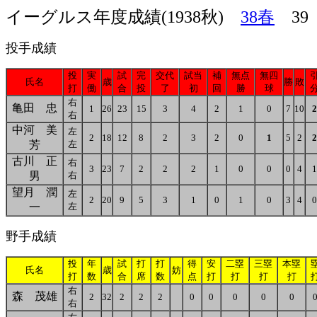
イーグルス年度成績(1938秋)
38春
3
投手成績
投
実
試
完
交代
試当
補
無点
無四
氏名
歳
勝
敗
打
働
合
投
了
初
回
勝
球
右
亀田 忠
1
26
23
15
3
4
2
1
0
7
10
2
右
中河 美
左
2
18
12
8
2
3
2
0
1
5
2
2
芳
左
古川 正
右
3
23
7
2
2
2
1
0
0
0
4
1
男
右
望月 潤
左
2
20
9
5
3
1
0
1
0
3
4
0
一
左
野手成績
投
年
試
打
打
得
安
二塁
三塁
本塁
氏名
歳
妨
打
数
合
席
数
点
打
打
打
打
右
森 茂雄
2
32
2
2
2
0
0
0
0
0
右