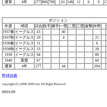
通算
4年
277
866
709
61
148
12
6
0
1
ポジション
年度
球団
試合
投手
捕手
一塁
二塁
三塁
遊撃
外野
1937春
イーグルス
43
40
1937秋
イーグルス
29
4
21
1938春
イーグルス
11
6
1938秋
イーグルス
33
28
1939
イーグルス
94
89
1940
黒鷲
67
60
通算
4年
277
44
204
野球回廊
copyright (C) 2008-2009
teto
All Right Reserved
09/01/09