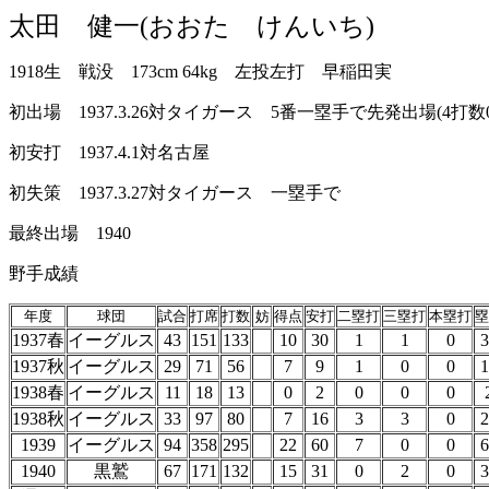
太田 健一(おおた けんいち)
1918生 戦没 173cm 64kg 左投左打 早稲田実
初出場 1937.3.26対タイガース 5番一塁手で先発出場(4打数
初安打 1937.4.1対名古屋
初失策 1937.3.27対タイガース 一塁手で
最終出場 1940
野手成績
年度
球団
試合
打席
打数
妨
得点
安打
二塁打
三塁打
本塁打
塁
1937春
イーグルス
43
151
133
10
30
1
1
0
3
1937秋
イーグルス
29
71
56
7
9
1
0
0
1
1938春
イーグルス
11
18
13
0
2
0
0
0
1938秋
イーグルス
33
97
80
7
16
3
3
0
2
1939
イーグルス
94
358
295
22
60
7
0
0
6
1940
黒鷲
67
171
132
15
31
0
2
0
3