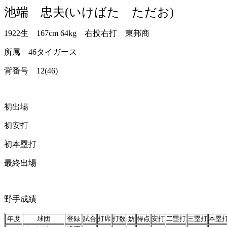
池端 忠夫(いけばた ただお)
1922生 167cm 64kg 右投右打 東邦商
所属 46タイガース
背番号 12(46)
初出場
初安打
初本塁打
最終出場
野手成績
年度
球団
登録
試合
打席
打数
妨
得点
安打
二塁打
三塁打
本塁