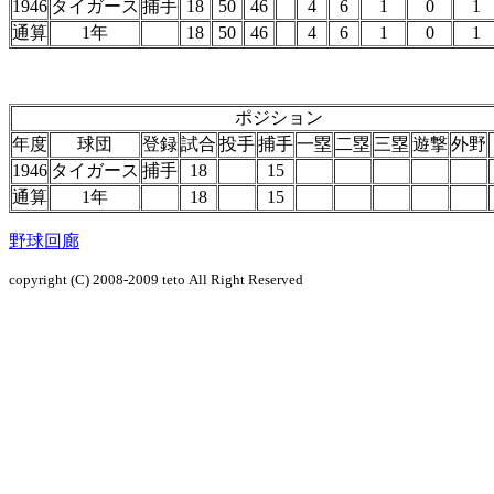
1946
タイガース
捕手
18
50
46
4
6
1
0
1
通算
1年
18
50
46
4
6
1
0
1
ポジション
年度
球団
登録
試合
投手
捕手
一塁
二塁
三塁
遊撃
外野
1946
タイガース
捕手
18
15
通算
1年
18
15
野球回廊
copyright (C) 2008-2009
teto
All Right Reserved