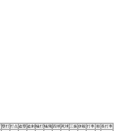
打
塁打
打点
盗塁
盗刺
犠打
犠飛
四球
死球
三振
併殺
打率
順
長打率