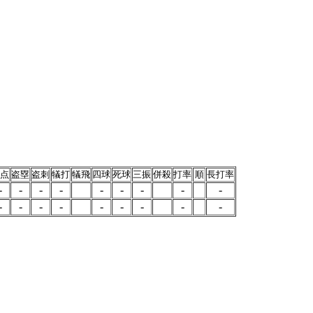
点
盗塁
盗刺
犠打
犠飛
四球
死球
三振
併殺
打率
順
長打率
-
-
-
-
-
-
-
-
-
-
-
-
-
-
-
-
-
-