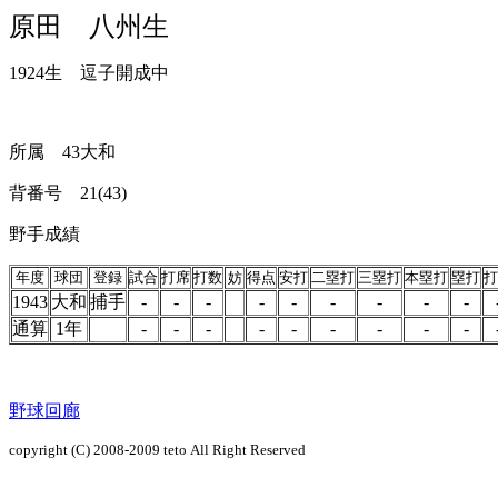
原田 八州生
1924生 逗子開成中
所属 43大和
背番号 21(43)
野手成績
年度
球団
登録
試合
打席
打数
妨
得点
安打
二塁打
三塁打
本塁打
塁打
打
1943
大和
捕手
-
-
-
-
-
-
-
-
-
通算
1年
-
-
-
-
-
-
-
-
-
野球回廊
copyright (C) 2008-2009
teto
All Right Reserved