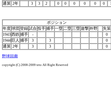
通算
2年
3
3
2
0
0
0
0
0
0
ポジション
年度
球団
登録
試合
投手
捕手
一塁
二塁
三塁
遊撃
外野
失策
1943
西鉄
捕手
-
0
1944
巨人
捕手
3
3
0
通算
2年
3
3
0
野球回廊
copyright (C) 2008-2009
teto
All Right Reserved