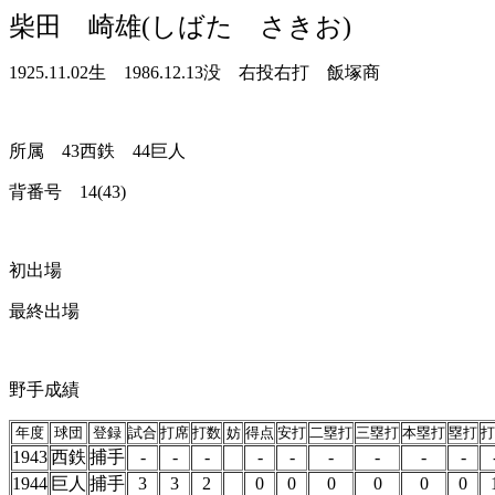
柴田 崎雄(しばた さきお)
1925.11.02生 1986.12.13没 右投右打 飯塚商
所属 43西鉄 44巨人
背番号 14(43)
初出場
最終出場
野手成績
年度
球団
登録
試合
打席
打数
妨
得点
安打
二塁打
三塁打
本塁打
塁打
打
1943
西鉄
捕手
-
-
-
-
-
-
-
-
-
1944
巨人
捕手
3
3
2
0
0
0
0
0
0