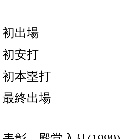
初出場
初安打
初本塁打
最終出場
表彰 殿堂入り(1999)