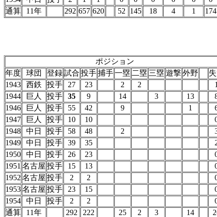
通算
11年
292
657
620
52
145
18
4
1
174
ポジション
年度
球団
登録
試合
投手
捕手
一塁
二塁
三塁
遊撃
外野
失
1943
西鉄
投手
27
23
2
2
1944
巨人
投手
35
9
14
3
13
1946
巨人
投手
55
42
9
1
1947
巨人
投手
10
10
1948
中日
投手
58
48
2
1949
中日
投手
39
35
1950
中日
投手
26
23
1951
名古屋
投手
15
13
1952
名古屋
投手
2
2
1953
名古屋
投手
23
15
1954
中日
投手
2
2
通算
11年
292
222
25
2
3
14
2