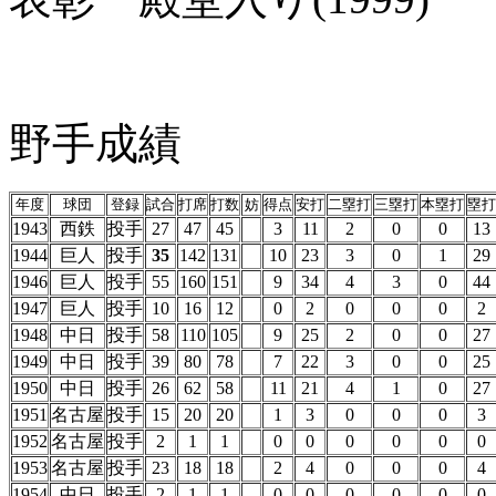
野手成績
年度
球団
登録
試合
打席
打数
妨
得点
安打
二塁打
三塁打
本塁打
塁打
1943
西鉄
投手
27
47
45
3
11
2
0
0
13
1944
巨人
投手
35
142
131
10
23
3
0
1
29
1946
巨人
投手
55
160
151
9
34
4
3
0
44
1947
巨人
投手
10
16
12
0
2
0
0
0
2
1948
中日
投手
58
110
105
9
25
2
0
0
27
1949
中日
投手
39
80
78
7
22
3
0
0
25
1950
中日
投手
26
62
58
11
21
4
1
0
27
1951
名古屋
投手
15
20
20
1
3
0
0
0
3
1952
名古屋
投手
2
1
1
0
0
0
0
0
0
1953
名古屋
投手
23
18
18
2
4
0
0
0
4
1954
中日
投手
2
1
1
0
0
0
0
0
0