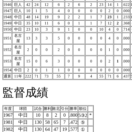
1946
巨人
42
24
12
6
2
6
2
23
14
1
.622
1947
巨人
10
1
5
4
0
0
0
0
2
0
.000
1948
中日
48
14
19
9
2
2
1
7
23
1
.233
1949
中日
35
10
11
6
0
1
1
7
12
2
.368
1950
中日
23
10
3
9
1
0
0
10
4
0
.714
名古
1951
13
3
3
5
0
0
0
0
4
0
.000
屋
名古
1952
2
0
0
2
0
0
0
0
1
0
.000
屋
名古
1953
15
0
6
3
0
0
0
0
2
1
.000
屋
1954
中日
2
0
1
1
0
0
0
0
0
0
.000
通算
11年
222
71
73
55
7
9
4
55
71
6
.437
監督成績
年度
球団
試合
勝利
敗北
引分
勝率
順位
1967
中日
10
8
2
0
.800
*
5③2
1981
中日
130
58
65
7
.472
⑤
1982
中日
130
64
47
19
.577
①