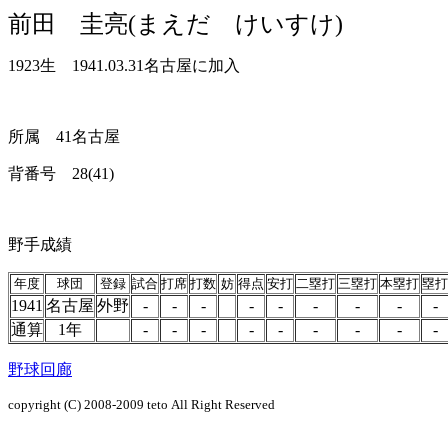
前田 圭亮(まえだ けいすけ)
1923生 1941.03.31名古屋に加入
所属 41名古屋
背番号 28(41)
野手成績
年度
球団
登録
試合
打席
打数
妨
得点
安打
二塁打
三塁打
本塁打
塁打
1941
名古屋
外野
-
-
-
-
-
-
-
-
-
通算
1年
-
-
-
-
-
-
-
-
-
野球回廊
copyright (C) 2008-2009
teto
All Right Reserved