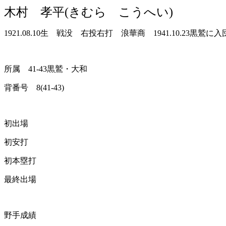
木村 孝平(きむら こうへい)
1921.08.10生 戦没 右投右打 浪華商 1941.10.23黒鷲に入
所属 41-43黒鷲・大和
背番号 8(41-43)
初出場
初安打
初本塁打
最終出場
野手成績