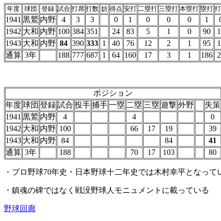
年度
球団
登録
試合
打席
打数
妨
得点
安打
二塁打
三塁打
本塁打
塁打
打
1941
黒鷲
内野
4
3
3
0
1
0
0
0
1
1942
大和
内野
100
384
351
24
83
5
1
0
90
1
1943
大和
内野
84
390
333
1
40
76
12
2
1
95
1
通算
3年
188
777
687
1
64
160
17
3
1
186
2
ポジション
年度
球団
登録
試合
投手
捕手
一塁
二塁
三塁
遊撃
外野
失策
1941
黒鷲
内野
4
4
0
1942
大和
内野
100
66
17
19
39
1943
大和
内野
84
84
41
通算
3年
188
70
17
103
80
・プロ野球70年史・日本野球十二年史では木村幸平となって
・鎮魂の碑ではなく戦没野球人モニュメントに載っている
野球回廊