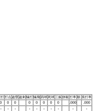
塁打
打点
盗塁
盗刺
犠打
犠飛
四球
死球
三振
併殺
打率
順
長打率
0
0
0
0
0
0
0
0
.000
.000
-
-
-
-
-
-
-
-
-
-