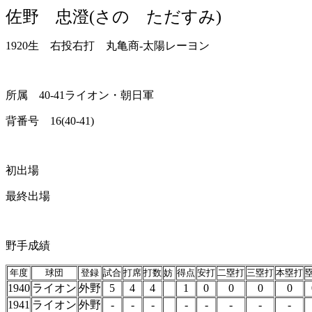
佐野 忠澄(さの ただすみ)
1920生 右投右打 丸亀商-太陽レーヨン
所属 40-41ライオン・朝日軍
背番号 16(40-41)
初出場
最終出場
野手成績
年度
球団
登録
試合
打席
打数
妨
得点
安打
二塁打
三塁打
本塁打
1940
ライオン
外野
5
4
4
1
0
0
0
0
1941
ライオン
外野
-
-
-
-
-
-
-
-