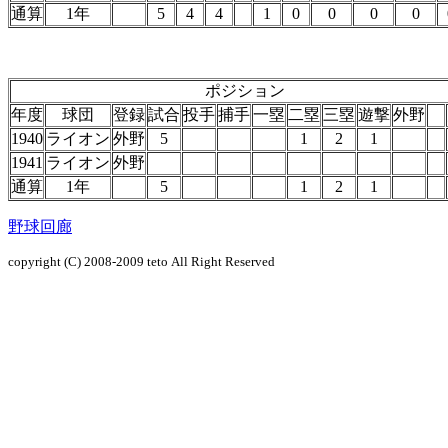
通算
1年
5
4
4
1
0
0
0
0
ポジション
年度
球団
登録
試合
投手
捕手
一塁
二塁
三塁
遊撃
外野
1940
ライオン
外野
5
1
2
1
1941
ライオン
外野
通算
1年
5
1
2
1
野球回廊
copyright (C) 2008-2009
teto
All Right Reserved