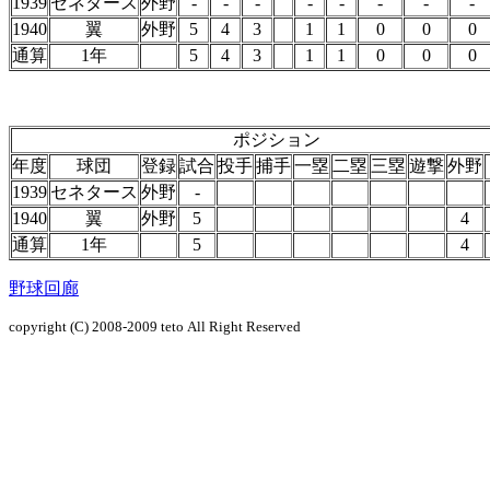
1939
セネタース
外野
-
-
-
-
-
-
-
-
1940
翼
外野
5
4
3
1
1
0
0
0
通算
1年
5
4
3
1
1
0
0
0
ポジション
年度
球団
登録
試合
投手
捕手
一塁
二塁
三塁
遊撃
外野
1939
セネタース
外野
-
1940
翼
外野
5
4
通算
1年
5
4
野球回廊
copyright (C) 2008-2009
teto
All Right Reserved