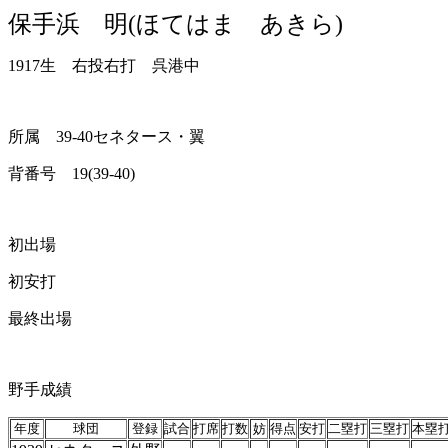
保手浜 明(ほてはま あきら)
1917生 右投右打 呉港中
所属 39-40セネタース・翼
背番号 19(39-40)
初出場
初安打
最終出場
野手成績
年度
球団
登録
試合
打席
打数
妨
得点
安打
二塁打
三塁打
本塁