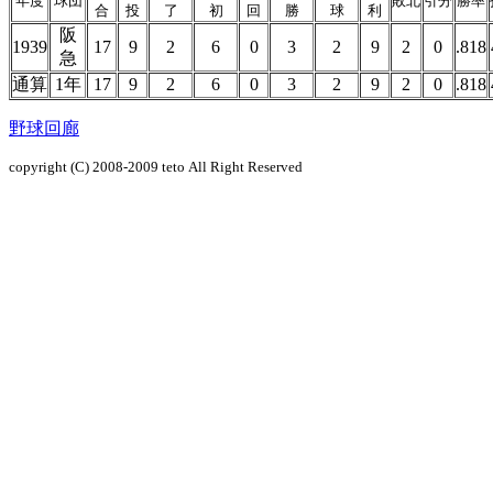
年度
球団
敗北
引分
勝率
合
投
了
初
回
勝
球
利
阪
1939
17
9
2
6
0
3
2
9
2
0
.818
急
通算
1年
17
9
2
6
0
3
2
9
2
0
.818
野球回廊
copyright (C) 2008-2009
teto
All Right Reserved