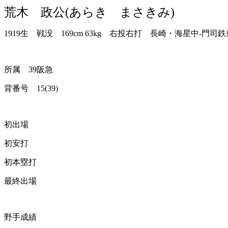
荒木 政公(あらき まさきみ)
1919生 戦没 169cm 63kg 右投右打 長崎・海星中-門司鉄道局
所属 39阪急
背番号 15(39)
初出場
初安打
初本塁打
最終出場
野手成績