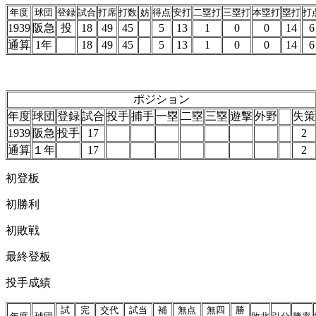
年度
球団
登録
試合
打席
打数
妨
得点
安打
二塁打
三塁打
本塁打
塁打
打
1939
阪急
投
18
49
45
5
13
1
0
0
14
6
通算
1年
18
49
45
5
13
1
0
0
14
6
ポジション
年度
球団
登録
試合
投手
捕手
一塁
二塁
三塁
遊撃
外野
失策
1939
阪急
投手
17
2
通算
１年
17
2
初登板
初勝利
初敗戦
最終登板
投手成績
試
完
交代
試当
補
無点
無四
勝