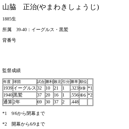
山脇 正治(やまわきしょうじ)
1885生
所属 39-40：イーグルス・黒鷲
背番号
監督成績
年度
球団
試合
勝利
敗北
引分
勝率
順位
1939
イーグルス
32
10
21
1
.323
*1
9⑨
1940
黒鷲
37
20
16
1
.556
*2
⑥6
通算
2年
69
30
37
2
.448
*1 9/6から閉幕まで
*2 開幕から6/9まで