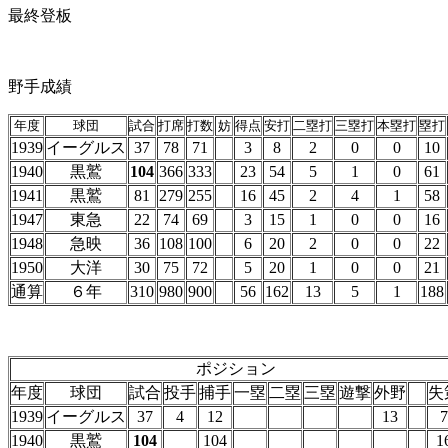
最終登板
野手成績
年度
球団
試合
打席
打数
妨
得点
安打
二塁打
三塁打
本塁打
塁打
1939
イーグルス
37
78
71
3
8
2
0
0
10
1940
黒鷲
104
366
333
23
54
5
1
0
61
1941
黒鷲
81
279
255
16
45
2
4
1
58
1947
東急
22
74
69
3
15
1
0
0
16
1948
急映
36
108
100
6
20
2
0
0
22
1950
大洋
30
75
72
5
20
1
0
0
21
通算
６年
310
980
900
56
162
13
5
1
188
ポジション
年度
球団
試合
投手
捕手
一塁
二塁
三塁
遊撃
外野
失
1939
イーグルス
37
4
12
13
7
1940
黒鷲
104
104
1