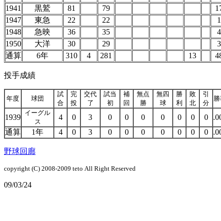
1941
黒鷲
81
79
1
1947
東急
22
22
1
1948
急映
36
35
4
1950
大洋
30
29
3
通算
6年
310
4
281
13
4
投手成績
試
完
交代
試当
補
無点
無四
勝
敗
引
年度
球団
勝
合
投
了
初
回
勝
球
利
北
分
イーグル
1939
4
0
3
0
0
0
0
0
0
0
.0
ス
通算
1年
4
0
3
0
0
0
0
0
0
0
.0
野球回廊
copyright (C) 2008-2009
teto
All Right Reserved
09/03/24