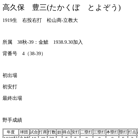
高久保 豊三(たかくぼ とよぞう)
1919生 右投右打 松山商-立教大
所属 38秋-39：金鯱 1938.9.30加入
背番号 4（38-39）
初出場
初安打
最終出場
野手成績
年度
球団
試合
打席
打数
妨
得点
安打
二塁打
三塁打
本塁打
塁打
打点