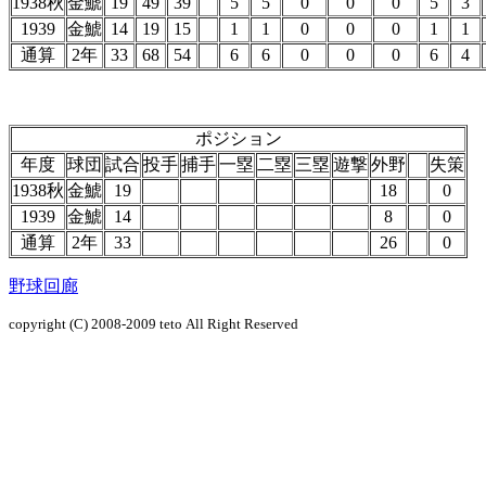
1938秋
金鯱
19
49
39
5
5
0
0
0
5
3
1939
金鯱
14
19
15
1
1
0
0
0
1
1
通算
2年
33
68
54
6
6
0
0
0
6
4
ポジション
年度
球団
試合
投手
捕手
一塁
二塁
三塁
遊撃
外野
失策
1938秋
金鯱
19
18
0
1939
金鯱
14
8
0
通算
2年
33
26
0
野球回廊
copyright (C) 2008-2009
teto
All Right Reserved