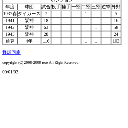
年度
球団
試合
投手
捕手
一塁
二塁
三塁
遊撃
外野
1937春
タイガース
7
1
5
1941
阪神
18
16
1942
阪神
63
1
58
1943
阪神
28
24
通算
4年
116
1
1
103
野球回廊
copyright (C) 2008-2009
teto
All Right Reserved
09/01/03