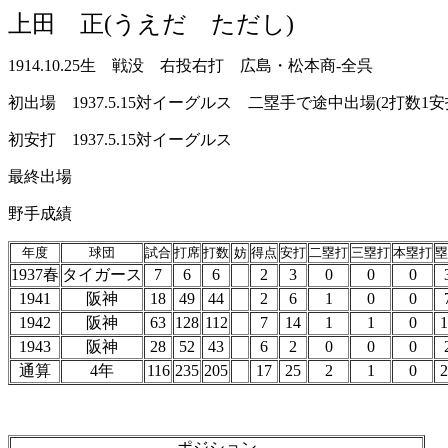
上田 正(うえだ ただし)
1914.10.25生 戦没 右投右打 広島・松本商-全呉
初出場 1937.5.15対イーグルス 二塁手で途中出場(2打数1安
初安打 1937.5.15対イーグルス
最終出場
野手成績
年度
球団
試合
打席
打数
妨
得点
安打
二塁打
三塁打
本塁打
塁
1937春
タイガース
7
6
6
2
3
0
0
0
1941
阪神
18
49
44
2
6
1
0
0
1942
阪神
63
128
112
7
14
1
1
0
1
1943
阪神
28
52
43
6
2
0
0
0
通算
4年
116
235
205
17
25
2
1
0
2
ポジション