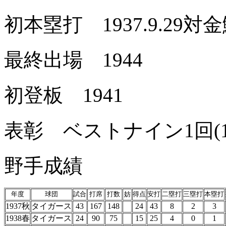
初本塁打 1937.9.29
最終出場 1944
初登板 1941
表彰 ベストナイン1回(1
野手成績
年度
球団
試合
打席
打数
妨
得点
安打
二塁打
三塁打
本塁打
1937秋
タイガース
43
167
148
24
43
8
2
3
1938春
タイガース
24
90
75
15
25
4
0
1