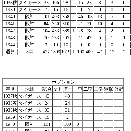
1938秋
タイガース
33
106
98
15
23
3
3
0
1939
タイガース
15
16
16
0
5
0
0
0
1940
阪神
101
403
368
46
108
13
5
0
1941
阪神
84
350
310
21
71
10
4
0
1942
阪神
104
433
389
1
28
78
4
2
0
1943
阪神
70
233
205
11
47
5
1
1
1944
阪神
3
10
10
0
0
0
0
0
通算
8年
477
1809
1619
1
160
400
47
17
5
ポジション
年度
球団
試合
投手
捕手
一塁
二塁
三塁
遊撃
外野
1937秋
タイガース
43
43
1938春
タイガース
24
24
1938秋
タイガース
33
31
1939
タイガース
15
2
1940
阪神
101
100
3