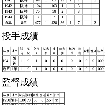
1941
阪神
84
1
65
29
1
1
2
1942
阪神
104
103
1
3
1943
阪神
70
58
2
3
1944
阪神
3
2
1
通算
8年
477
1
428
36
1
7
2
投手成績
試
完
交代
試当
補
無点
無四
勝
年度
球団
敗北
引分
勝率
合
投
了
初
回
勝
球
利
阪
1941
1
0
1
0
0
0
0
0
0
0
.000
神
通算
1年
1
0
1
0
0
0
0
0
0
0
.000
監督成績
年度
球団
試合
勝利
敗北
引分
勝率
順位
1958
阪神
130
73
58
0
.554
②