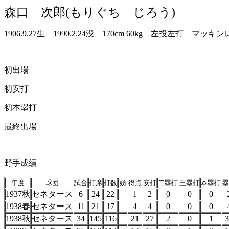
森口 次郎(もりぐち じろう)
1906.9.27生 1990.2.24没 170cm 60kg 左投左打 マ
初出場
初安打
初本塁打
最終出場
野手成績
年度
球団
試合
打席
打数
妨
得点
安打
二塁打
三塁打
本塁打
塁
1937秋
セネタース
6
24
22
1
2
0
0
0
1938春
セネタース
11
21
17
4
4
0
0
0
1938秋
セネタース
34
145
116
21
27
2
0
1
3