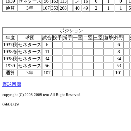
1939
セネタース
56
163
113
14
16
0
1
0
1
通算
3年
107
353
268
40
49
2
1
1
5
ポジション
年度
球団
試合
投手
捕手
一塁
二塁
三塁
遊撃
外野
1937秋
セネタース
6
6
1938春
セネタース
11
8
1938秋
セネタース
34
34
1939
セネタース
56
53
通算
3年
107
101
野球回廊
copyright (C) 2008-2009
teto
All Right Reserved
09/01/19