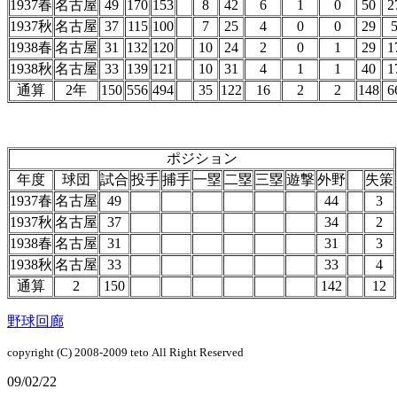
1937春
名古屋
49
170
153
8
42
6
1
0
50
2
1937秋
名古屋
37
115
100
7
25
4
0
0
29
1938春
名古屋
31
132
120
10
24
2
0
1
29
1
1938秋
名古屋
33
139
121
10
31
4
1
1
40
1
通算
2年
150
556
494
35
122
16
2
2
148
6
ポジション
年度
球団
試合
投手
捕手
一塁
二塁
三塁
遊撃
外野
失策
1937春
名古屋
49
44
3
1937秋
名古屋
37
34
2
1938春
名古屋
31
31
3
1938秋
名古屋
33
33
4
通算
2
150
142
12
野球回廊
copyright (C) 2008-2009
teto
All Right Reserved
09/02/22