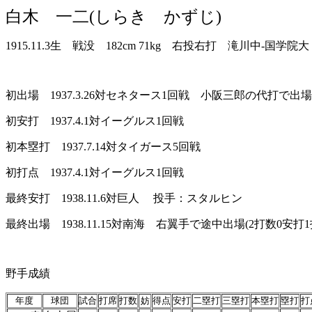
白木 一二(しらき かずじ)
1915.11.3生 戦没 182cm 71kg 右投右打 滝川中-国学
初出場 1937.3.26対セネタース1回戦 小阪三郎の代打で出場(
初安打 1937.4.1対イーグルス1回戦
初本塁打 1937.7.14対タイガース5回戦
初打点 1937.4.1対イーグルス1回戦
最終安打 1938.11.6対巨人 投手：スタルヒン
最終出場 1938.11.15対南海 右翼手で途中出場(2打数0安打1
野手成績
年度
球団
試合
打席
打数
妨
得点
安打
二塁打
三塁打
本塁打
塁打
打