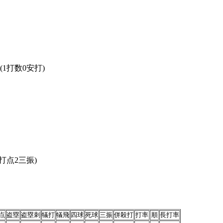
院大
1打数0安打)
打点2三振)
点
盗塁
盗塁刺
犠打
犠飛
四球
死球
三振
併殺打
打率
順
長打率