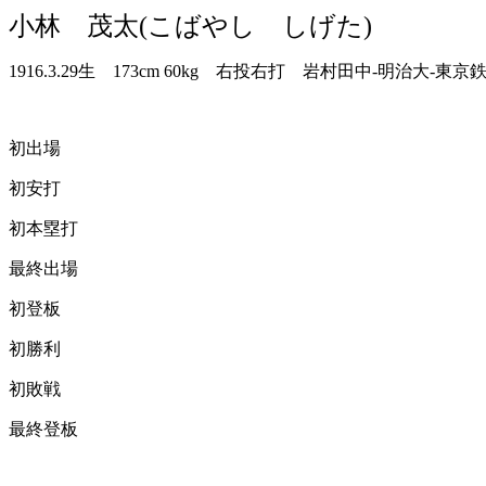
小林 茂太(こばやし しげた)
1916.3.29生 173cm 60kg 右投右打 岩村田中-明治大-
初出場
初安打
初本塁打
最終出場
初登板
初勝利
初敗戦
最終登板