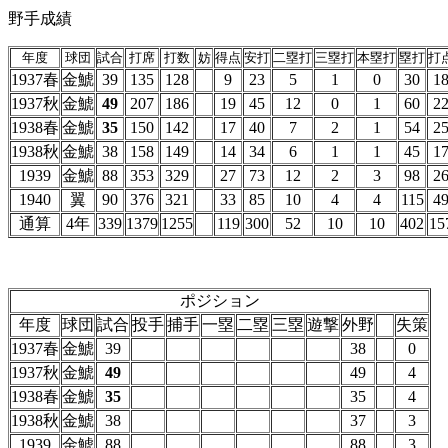
野手成績
年度
球団
試合
打席
打数
妨
得点
安打
二塁打
三塁打
本塁打
塁打
打
1937春
金鯱
39
135
128
9
23
5
1
0
30
1
1937秋
金鯱
49
207
186
19
45
12
0
1
60
2
1938春
金鯱
35
150
142
17
40
7
2
1
54
2
1938秋
金鯱
38
158
149
14
34
6
1
1
45
1
1939
金鯱
88
353
329
27
73
12
2
3
98
2
1940
翼
90
376
321
33
85
10
4
4
115
4
通算
4年
339
1379
1255
119
300
52
10
10
402
15
ポジション
年度
球団
試合
投手
捕手
一塁
二塁
三塁
遊撃
外野
失策
1937春
金鯱
39
38
0
1937秋
金鯱
49
49
4
1938春
金鯱
35
35
4
1938秋
金鯱
38
37
3
1939
金鯱
88
88
3