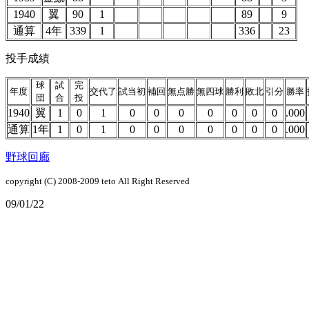
1940
翼
90
1
89
9
通算
4年
339
1
336
23
投手成績
球
試
完
年度
交代了
試当初
補回
無点勝
無四球
勝利
敗北
引分
勝率
団
合
投
1940
翼
1
0
1
0
0
0
0
0
0
0
.000
通算
1年
1
0
1
0
0
0
0
0
0
0
.000
野球回廊
copyright (C) 2008-2009
teto
All Right Reserved
09/01/22