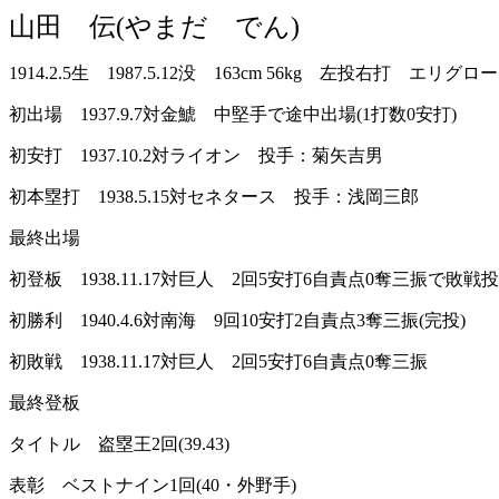
山田 伝(やまだ でん)
1914.2.5生 1987.5.12没 163cm 56kg 左投右打 エリ
初出場 1937.9.7対金鯱 中堅手で途中出場(1打数0安打)
初安打 1937.10.2対ライオン 投手：菊矢吉男
初本塁打 1938.5.15対セネタース 投手：浅岡三郎
最終出場
初登板 1938.11.17対巨人 2回5安打6自責点0奪三振で敗戦
初勝利 1940.4.6対南海 9回10安打2自責点3奪三振(完投)
初敗戦 1938.11.17対巨人 2回5安打6自責点0奪三振
最終登板
タイトル 盗塁王2回(39.43)
表彰 ベストナイン1回(40・外野手)