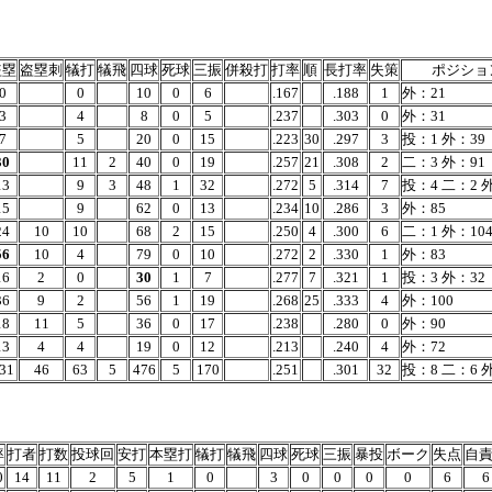
盗塁
盗塁刺
犠打
犠飛
四球
死球
三振
併殺打
打率
順
長打率
失策
ポジショ
0
0
10
0
6
.167
.188
1
外：21
3
4
8
0
5
.237
.303
0
外：31
7
5
20
0
15
.223
30
.297
3
投：1 外：39
30
11
2
40
0
19
.257
21
.308
2
二：3 外：91
13
9
3
48
1
32
.272
5
.314
7
投：4 二：2 
15
9
62
0
13
.234
10
.286
3
外：85
24
10
10
68
2
15
.250
4
.300
6
二：1 外：10
56
10
4
79
0
10
.272
2
.330
1
外：83
16
2
0
30
1
7
.277
7
.321
1
投：3 外：32
36
9
2
56
1
19
.268
25
.333
4
外：100
18
11
5
36
0
17
.238
.280
0
外：90
13
4
4
19
0
12
.213
.240
4
外：72
31
46
63
5
476
5
170
.251
.301
32
投：8 二：6 
率
打者
打数
投球回
安打
本塁打
犠打
犠飛
四球
死球
三振
暴投
ボーク
失点
自
0
14
11
2
5
1
0
3
0
0
0
0
6
6