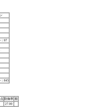
ン
外：97
4
外：845
責点
防御率
順
27.00