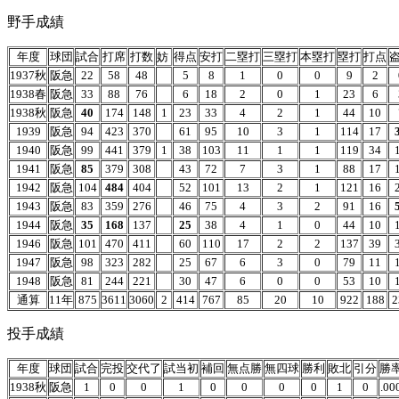
野手成績
年度
球団
試合
打席
打数
妨
得点
安打
二塁打
三塁打
本塁打
塁打
打点
1937秋
阪急
22
58
48
5
8
1
0
0
9
2
1938春
阪急
33
88
76
6
18
2
0
1
23
6
1938秋
阪急
40
174
148
1
23
33
4
2
1
44
10
1939
阪急
94
423
370
61
95
10
3
1
114
17
1940
阪急
99
441
379
1
38
103
11
1
1
119
34
1941
阪急
85
379
308
43
72
7
3
1
88
17
1942
阪急
104
484
404
52
101
13
2
1
121
16
1943
阪急
83
359
276
46
75
4
3
2
91
16
1944
阪急
35
168
137
25
38
4
1
0
44
10
1946
阪急
101
470
411
60
110
17
2
2
137
39
1947
阪急
98
323
282
25
67
6
3
0
79
11
1948
阪急
81
244
221
30
47
6
0
0
53
10
通算
11年
875
3611
3060
2
414
767
85
20
10
922
188
2
投手成績
年度
球団
試合
完投
交代了
試当初
補回
無点勝
無四球
勝利
敗北
引分
勝
1938秋
阪急
1
0
0
1
0
0
0
0
1
0
.00