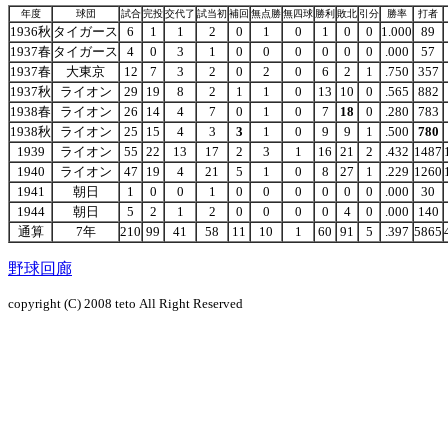
年度
球団
試合
完投
交代了
試当初
補回
無点勝
無四球
勝利
敗北
引分
勝率
打者
1936秋
タイガース
6
1
1
2
0
1
0
1
0
0
1.000
89
1937春
タイガース
4
0
3
1
0
0
0
0
0
0
.000
57
1937春
大東京
12
7
3
2
0
2
0
6
2
1
.750
357
1937秋
ライオン
29
19
8
2
1
1
0
13
10
0
.565
882
1938春
ライオン
26
14
4
7
0
1
0
7
18
0
.280
783
1938秋
ライオン
25
15
4
3
3
1
0
9
9
1
.500
780
1939
ライオン
55
22
13
17
2
3
1
16
21
2
.432
1487
1940
ライオン
47
19
4
21
5
1
0
8
27
1
.229
1260
1941
朝日
1
0
0
1
0
0
0
0
0
0
.000
30
1944
朝日
5
2
1
2
0
0
0
0
4
0
.000
140
通算
7年
210
99
41
58
11
10
1
60
91
5
.397
5865
野球回廊
copyright (C) 2008
teto
All Right Reserved