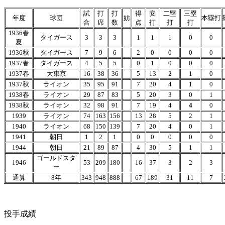
試
打
打
得
安
二塁
三塁
年度
球団
妨
本塁打
合
席
数
点
打
打
打
1936春
タイガース
3
3
3
1
1
1
0
0
夏
1936秋
タイガース
7
9
6
2
0
0
0
0
1937春
タイガース
4
5
5
0
1
0
0
0
1937春
大東京
16
38
36
5
13
2
1
0
1937秋
ライオン
35
95
91
7
20
4
1
0
1938春
ライオン
29
87
83
5
20
3
0
1
1938秋
ライオン
32
98
91
7
19
4
4
0
1939
ライオン
74
163
156
13
28
5
2
1
1940
ライオン
68
150
139
7
20
4
0
1
1941
朝日
1
2
1
0
0
0
0
0
1944
朝日
21
89
87
4
30
5
1
1
ゴールドスタ
1946
53
209
180
16
37
3
2
3
ー
通算
8年
343
948
888
67
189
31
11
7
投手成績