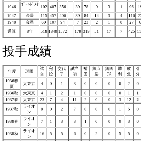
ｺﾞｰﾙﾄﾞｽﾀ
1946
102
407
356
39
78
9
3
1
96
1
ｰ
1947
金星
115
457
406
39
84
14
3
4
116
2
1948
金星
60
107
94
7
23
2
1
0
27
通算
8年
518
1849
1572
179
319
51
17
7
425
1
投手成績
試
完
交代
試当
補
無点
無四
勝
敗
引
年度
球団
合
投
了
初
回
勝
球
利
北
分
1936春
大東京
4
0
1
3
0
0
0
0
2
0
夏
1936秋
大東京
4
1
2
1
0
0
0
0
1
1
1937春
大東京
23
7
4
11
2
0
0
3
12
2
ライオ
1937秋
9
0
2
7
0
0
0
1
5
0
ン
ライオ
1938春
7
1
3
3
1
0
0
0
3
0
ン
ライオ
1938秋
16
5
5
6
0
2
0
5
5
0
ン