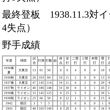
最終登板 1938.11.
4失点）
野手成績
試
得
安
二塁
三塁
本塁
塁
年度
球団
打席
打数
妨
合
点
打
打
打
打
打
1936春
大東京
13
61
50
6
6
4
0
0
10
夏
1936秋
大東京
26
103
84
10
11
2
0
0
13
1
1937春
大東京
47
145
114
19
21
4
2
0
29
1937秋
ライオン
46
186
148
33
30
6
3
1
45
1
1938春
ライオン
33
145
125
9
25
5
3
1
39
1
1938秋
ライオン
25
66
50
8
12
1
1
0
15
1942
朝日
3
7
5
1
1
0
0
0
1
1943
朝日
48
165
140
8
28
4
1
0
34