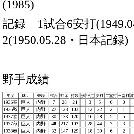
(1985)
記録 1試合6安打(1949
2(1950.05.28・日本
野手成績
年度
球団
登録
試合
打席
打数
妨
得点
安打
二塁打
三塁打
1936春
巨人
内野
7
28
24
3
5
0
0
1936秋
巨人
内野
27
123
103
12
22
2
1
1937春
巨人
内野
30
133
120
16
28
5
5
1937秋
巨人
内野
48
217
193
28
44
3
3
1938春
巨人
内野
32
147
129
18
39
6
2