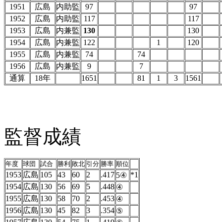
1951
広島
内助監
97
97
1952
広島
内助監
117
117
1953
広島
内兼監
130
130
1954
広島
内兼監
122
1
120
1955
広島
内兼監
74
74
1956
広島
内兼監
9
7
通算
18年
1651
81
1
3
1561
監督成績
年度
球団
試合
勝利
敗北
引分
勝率
順位
1953
広島
105
43
60
2
.417
*1
5④
1954
広島
130
56
69
5
.448
④
1955
広島
130
58
70
2
.453
④
1956
広島
130
45
82
3
.354
⑤