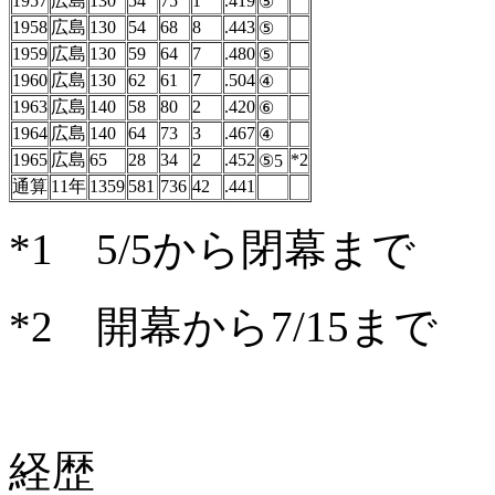
1957
広島
130
54
75
1
.419
⑤
1958
広島
130
54
68
8
.443
⑤
1959
広島
130
59
64
7
.480
⑤
1960
広島
130
62
61
7
.504
④
1963
広島
140
58
80
2
.420
⑥
1964
広島
140
64
73
3
.467
④
1965
広島
65
28
34
2
.452
*2
⑤5
通算
11年
1359
581
736
42
.441
*1 5/5から閉幕まで
*2 開幕から7/15まで
経歴