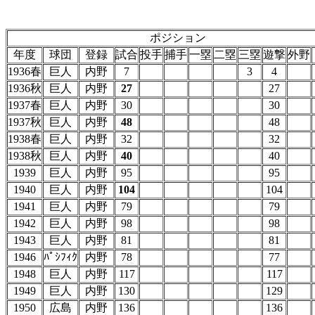
ポジション
年度
球団
登録
試合
投手
捕手
一塁
二塁
三塁
遊撃
外野
1936春
巨人
内野
7
3
4
1936秋
巨人
内野
27
27
1937春
巨人
内野
30
30
1937秋
巨人
内野
48
48
1938春
巨人
内野
32
32
1938秋
巨人
内野
40
40
1939
巨人
内野
95
95
1940
巨人
内野
104
104
1941
巨人
内野
79
79
1942
巨人
内野
98
98
1943
巨人
内野
81
81
1946
ﾊﾟｼﾌｨｸ
内野
78
77
1948
巨人
内野
117
117
1949
巨人
内野
130
129
1950
広島
内野
136
136