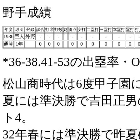
野手成績
年度
球団
登録
試合
打席
打数
妨
得点
安打
二塁打
三塁打
本塁打
塁打
打
1936
巨人
外野
-
-
-
-
-
-
-
-
-
-
通算
1年
0
0
0
0
0
0
0
0
0
*36-38.41-53の出塁
松山商時代は6度甲子園に
夏には準決勝で吉田正男
ト4。
32年春には準決勝で昨