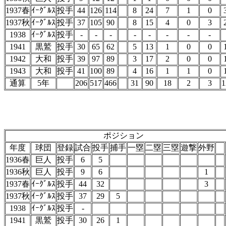
1937春
ｲｰｸﾞﾙｽ
投手
44
126
114
8
24
7
1
0
1937秋
ｲｰｸﾞﾙｽ
投手
37
105
90
8
15
4
0
3
1938
ｲｰｸﾞﾙｽ
投手
-
-
-
-
-
-
-
-
1941
黒鷲
投手
30
65
62
5
13
1
0
0
1942
大和
投手
39
97
89
3
17
2
0
0
1943
大和
投手
41
100
89
4
16
1
1
0
通算
5年
206
517
466
31
90
18
2
3
1
ポジション
年度
球団
登録
試合
投手
捕手
一塁
二塁
三塁
遊撃
外野
1936春
巨人
投手
6
5
1936秋
巨人
投手
9
6
1
1937春
ｲｰｸﾞﾙｽ
投手
44
32
3
1937秋
ｲｰｸﾞﾙｽ
投手
37
29
5
1938
ｲｰｸﾞﾙｽ
投手
-
1941
黒鷲
投手
30
26
1