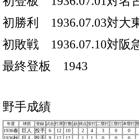
初登板 1936.07.01
初勝利 1936.07.03
初敗戦 1936.07.10対
最終登板 1943
野手成績
年度
球団
登録
試合
打席
打数
妨
得点
安打
二塁打
三塁打
本塁打
1936春
巨人
投手
6
12
10
2
4
3
0
0
1936秋
巨人
投手
9
12
12
1
1
0
0
0