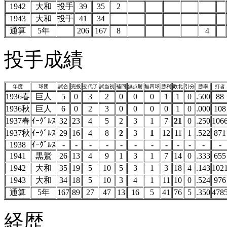
1942
大和
投手
39
35
2
1943
大和
投手
41
34
通算
5年
206
167
8
4
投手成績
年度
球団
試合
完投
交代了
試当初
補回
無点勝
無四球
勝利
敗北
引分
勝率
打者
1936春
巨人
5
0
3
2
0
0
0
1
1
0
.500
88
1936秋
巨人
6
0
2
3
0
0
0
0
1
0
.000
108
1937春
ｲｰｸﾞﾙｽ
32
23
4
5
2
3
1
7
21
0
.250
106
1937秋
ｲｰｸﾞﾙｽ
29
16
4
8
2
3
1
12
11
1
.522
871
1938
ｲｰｸﾞﾙｽ
-
-
-
-
-
-
-
-
-
-
-
-
1941
黒鷲
26
13
4
9
1
3
1
7
14
0
.333
655
1942
大和
35
19
5
10
5
3
1
3
18
4
.143
102
1943
大和
34
18
5
10
3
4
1
11
10
0
.524
976
通算
5年
167
89
27
47
13
16
5
41
76
5
.350
478
経歴