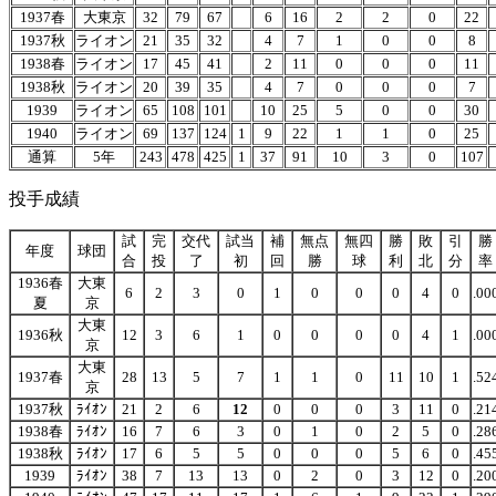
1937春
大東京
32
79
67
6
16
2
2
0
22
1937秋
ライオン
21
35
32
4
7
1
0
0
8
1938春
ライオン
17
45
41
2
11
0
0
0
11
1938秋
ライオン
20
39
35
4
7
0
0
0
7
1939
ライオン
65
108
101
10
25
5
0
0
30
1940
ライオン
69
137
124
1
9
22
1
1
0
25
通算
5年
243
478
425
1
37
91
10
3
0
107
投手成績
試
完
交代
試当
補
無点
無四
勝
敗
引
勝
年度
球団
合
投
了
初
回
勝
球
利
北
分
率
1936春
大東
6
2
3
0
1
0
0
0
4
0
.00
夏
京
大東
1936秋
12
3
6
1
0
0
0
0
4
1
.00
京
大東
1937春
28
13
5
7
1
1
0
11
10
1
.52
京
1937秋
ﾗｲｵﾝ
21
2
6
12
0
0
0
3
11
0
.21
1938春
ﾗｲｵﾝ
16
7
6
3
0
1
0
2
5
0
.28
1938秋
ﾗｲｵﾝ
17
6
5
5
0
0
0
5
6
0
.45
1939
ﾗｲｵﾝ
38
7
13
13
0
2
0
3
12
0
.20