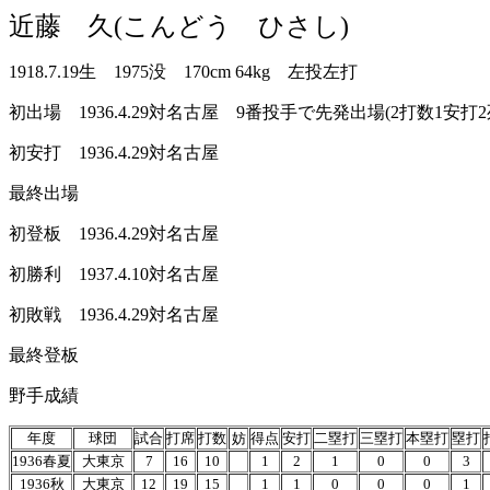
近藤 久(こんどう ひさし)
1918.7.19生 1975没 170cm 64kg 左投左打
初出場 1936.4.29対名古屋 9番投手で先発出場(2打数1安打2
初安打 1936.4.29対名古屋
最終出場
初登板 1936.4.29対名古屋
初勝利 1937.4.10対名古屋
初敗戦 1936.4.29対名古屋
最終登板
野手成績
年度
球団
試合
打席
打数
妨
得点
安打
二塁打
三塁打
本塁打
塁打
1936春夏
大東京
7
16
10
1
2
1
0
0
3
1936秋
大東京
12
19
15
1
1
0
0
0
1