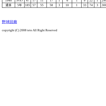
1940
ﾗｲｵﾝ
47
17
11
17
1
6
1
9
22
1
.29
通算
5年
185
57
55
58
3
10
1
33
74
3
.30
野球回廊
copyright (C) 2008 teto All Right Reserved