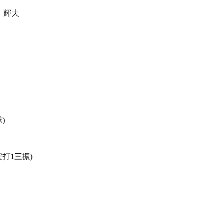
 輝夫
)
安打1三振)