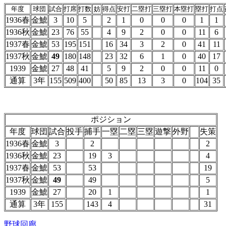
年度
球団
試合
打席
打数
妨
得点
安打
二塁打
三塁打
本塁打
塁打
打点
1936春
金鯱
3
10
5
2
1
0
0
0
1
1
1936秋
金鯱
23
76
55
4
9
2
0
0
11
6
1937春
金鯱
53
195
151
16
34
3
2
0
41
11
1937秋
金鯱
49
180
148
23
32
6
1
0
40
17
1939
金鯱
27
48
41
5
9
2
0
0
11
0
通算
3年
155
509
400
50
85
13
3
0
104
35
ポジション
年度
球団
試合
投手
捕手
一塁
二塁
三塁
遊撃
外野
失策
1936春
金鯱
3
2
2
1936秋
金鯱
23
19
3
4
1937春
金鯱
53
53
19
1937秋
金鯱
49
49
5
1939
金鯱
27
20
1
1
通算
3年
155
143
4
31
野球回廊