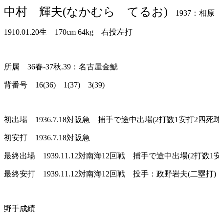
中村 輝夫(なかむら てるお)
1937：相原
1910.01.20生 170cm 64kg 右投左打
所属 36春-37秋.39：名古屋金鯱
背番号 16(36) 1(37) 3(39)
初出場 1936.7.18対阪急 捕手で途中出場(2打数1安打2四死球
初安打 1936.7.18対阪急
最終出場 1939.11.12対南海12回戦 捕手で途中出場(2打数1
最終安打 1939.11.12対南海12回戦 投手：政野岩夫(二塁打)
野手成績