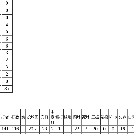
0
0
0
4
0
6
6
3
2
3
2
0
35
本
打者
打数
妨
投球回
安打
塁
犠打
犠飛
四球
死球
三振
暴投
ﾎﾞｰｸ
失点
自
打
141
116
29.2
28
2
1
22
2
20
0
0
18
1