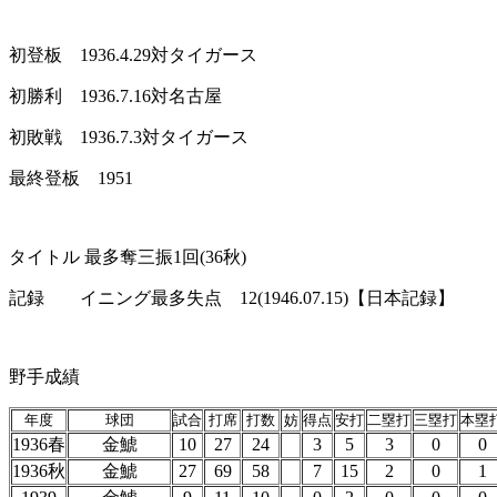
初登板 1936.4.29対タイガース
初勝利 1936.7.16対名古屋
初敗戦 1936.7.3対タイガース
最終登板 1951
タイトル 最多奪三振1回(36秋)
記録 イニング最多失点 12(1946.07.15)【日本記録】
野手成績
年度
球団
試合
打席
打数
妨
得点
安打
二塁打
三塁打
本塁
1936春
金鯱
10
27
24
3
5
3
0
0
1936秋
金鯱
27
69
58
7
15
2
0
1