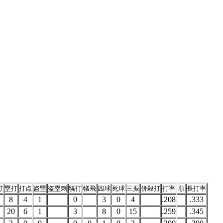
打
塁打
打点
盗塁
盗塁刺
犠打
犠飛
四球
死球
三振
併殺打
打率
順
長打率
8
4
1
0
3
0
4
.208
.333
20
6
1
3
8
0
15
.259
.345