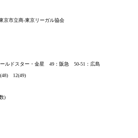
打 小樽商-東京市立商-東京リーガル協会
8：ゴールドスター・金星 49：阪急 50-51：広島
48) 12(49)
打数)