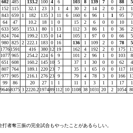
602
485
133.2
100
4
6
103
8
139
7
0
88
5
152
115
32.1
23
3
1
4
30
2
14
2
0
23
1
843
659
1
182
135
3
11
6
160
6
96
1
1
95
7
64
47
10.2
18
1
0
15
2
6
0
0
10
1
633
505
153.1
80
1
13
112
3
86
1
0
36
2
824
704
199.2
135
0
14
105
1
97
0
0
66
5
980
825
2
222.1
183
0
16
136
1
109
2
0
78
5
1776
1591
416
380
12
19
162
4
192
2
0
175
1
1077
965
254.2
224
6
9
101
2
96
1
0
103
8
651
608
160.2
145
10
5
37
1
30
0
0
62
4
807
764
189.1
220
23
7
35
1
65
0
0
117
1
977
905
216.1
276
23
9
79
4
78
3
0
166
1
99
86
20
27
1
1
11
1
3
1
1
17
1
9646
8375
3
2220.2
1974
89
112
10
1108
38
1031
20
2
1054
8
全打者奪三振の完全試合もやったことがあるらしい。