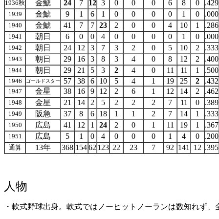
金鯱
24
7
12
3
0
0
0
6
8
0
.429
1936秋
金鯱
9
1
6
1
0
0
0
0
1
0
.000
1939
金鯱
41
7
7
23
2
0
0
4
10
1
.286
1940
朝日
6
0
0
4
0
0
0
0
1
0
.000
1941
朝日
24
12
3
7
3
2
0
5
10
2
.333
1942
朝日
29
16
3
8
3
4
0
8
12
2
.400
1943
朝日
29
21
5
3
2
4
0
11
11
1
.500
1944
57
38
6
10
5
4
1
19
25
2
.432
1946
ゴールドスター
金星
38
16
9
12
2
6
1
12
14
2
.462
1947
金星
21
14
2
5
2
2
2
7
11
0
.389
1948
阪急
37
8
6
18
1
1
2
7
14
1
.333
1949
広島
41
12
1
24
2
0
1
11
19
1
.367
1950
広島
5
1
0
4
0
0
0
1
4
0
.200
1951
13年
368
154
62
123
22
23
7
92
141
12
.395
通算
人物
・軟式野球出身。軟式ではノーヒットノーランは数知れず、