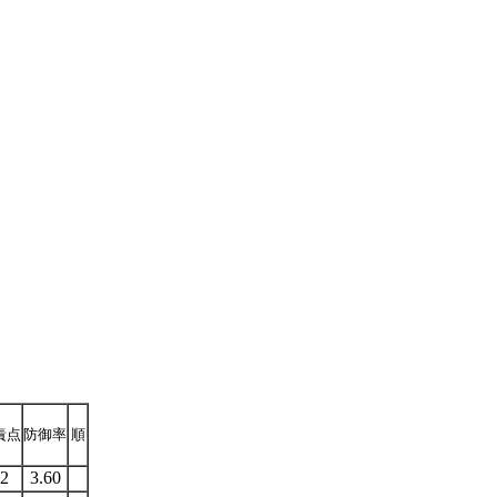
責点
防御率
順
2
3.60