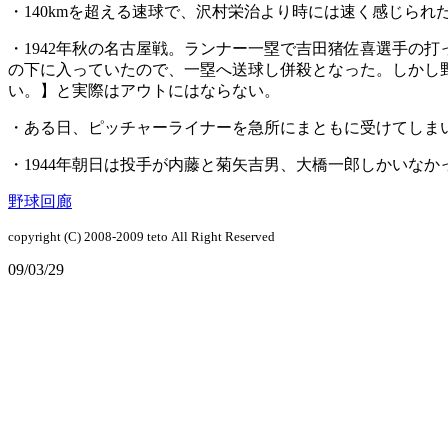
・140kmを超える速球で、沢村栄治より時には速く感じられ
・1942年秋の名古屋戦。ランナー一塁で吉田猪佐喜選手の
の下に入っていたので、一塁へ送球し併殺となった。しかし野
い。】と実際はアウトにはならない。
・ある日、ピッチャーライナーを急所にまともに受けてしま
・1944年朝日は投手が内藤と菊矢吉男、大橋一郎しかいなか
野球回廊
copyright (C) 2008-2009
teto
All Right Reserved
09/03/29