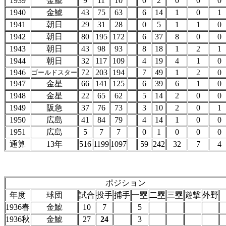
1939
金鯱
9
11
10
0
2
0
0
0
1940
金鯱
43
75
63
6
14
1
0
1
1941
朝日
29
31
28
0
5
1
1
0
1942
朝日
80
195
172
6
37
8
0
0
1943
朝日
43
98
93
8
18
1
2
1
1944
朝日
32
117
109
4
19
4
1
0
1946
72
203
194
7
49
1
2
0
ゴールドスター
1947
金星
66
141
125
6
39
6
1
0
1948
金星
22
65
62
5
14
2
0
0
1949
阪急
37
76
73
3
10
2
0
1
1950
広島
41
84
79
4
14
1
0
0
1951
広島
5
7
7
0
1
0
0
0
通算
13年
516
1199
1097
59
242
32
7
4
ポジション
年度
球団
試合
投手
捕手
一塁
二塁
三塁
遊撃
外野
1936春
金鯱
10
7
5
1936秋
金鯱
27
24
3