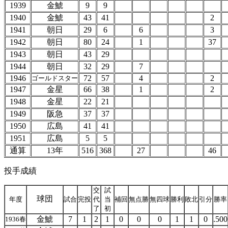
1939
金鯱
9
9
1940
金鯱
43
41
2
1941
朝日
29
6
6
3
1942
朝日
80
24
1
37
1943
朝日
43
29
1944
朝日
32
29
7
1946
72
57
4
2
ゴールドスター
1947
金星
66
38
1
2
1948
金星
22
21
1949
阪急
37
37
1950
広島
41
41
1951
広島
5
5
通算
13年
516
368
27
46
投手成績
交
試
球団
年度
試合
完投
代
当
補回
無点勝
無四球
勝利
敗北
引分
勝率
了
初
金鯱
7
1
2
1
0
0
0
1
1
0
.500
1936春