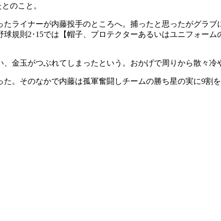
たとのこと。
打ったライナーが内藤投手のところへ。捕ったと思ったがグラ
球規則2･15では【帽子、プロテクターあるいはユニフォー
い、金玉がつぶれてしまったという。おかげで周りから散々冷
った。そのなかで内藤は孤軍奮闘しチームの勝ち星の実に9割を