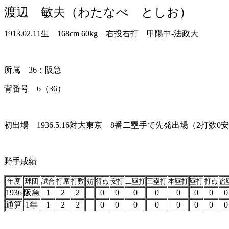
渡辺 敏夫（わたなべ としお）
1913.02.11生 168cm 60kg 右投右打 甲陽中-法政大
所属 36：阪急
背番号 6（36）
初出場 1936.5.16対大東京 8番二塁手で先発出場（2打数0
野手成績
年度
球団
試合
打席
打数
妨
得点
安打
二塁打
三塁打
本塁打
塁打
打点
盗
1936
阪急
1
2
2
0
0
0
0
0
0
0
0
通算
1年
1
2
2
0
0
0
0
0
0
0
0