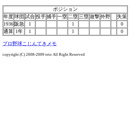
ポジション
年度
球団
試合
投手
捕手
一塁
二塁
三塁
遊撃
外野
失策
1936
阪急
1
1
0
通算
1年
1
1
0
プロ野球こじんてきメモ
copyright (C) 2008-2009
teto
All Right Reserved