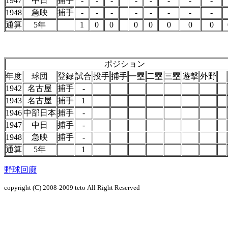
1947
中日
捕手
-
-
-
-
-
-
-
-
1948
急映
捕手
-
-
-
-
-
-
-
-
通算
5年
1
0
0
0
0
0
0
0
ポジション
年度
球団
登録
試合
投手
捕手
一塁
二塁
三塁
遊撃
外野
1942
名古屋
捕手
-
1943
名古屋
捕手
1
1946
中部日本
捕手
-
1947
中日
捕手
-
1948
急映
捕手
-
通算
5年
1
野球回廊
copyright (C) 2008-2009
teto
All Right Reserved