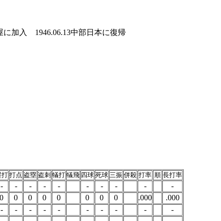
名古屋に加入 1946.06.13中部日本に復帰
塁打
打点
盗塁
盗刺
犠打
犠飛
四球
死球
三振
併殺
打率
順
長打率
-
-
-
-
-
-
-
-
-
-
0
0
0
0
0
0
0
0
.000
.000
-
-
-
-
-
-
-
-
-
-