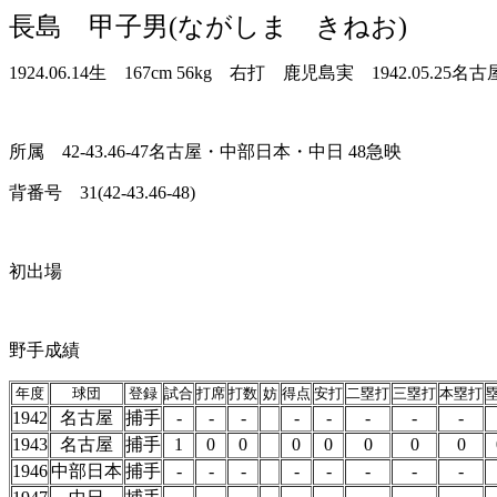
長島 甲子男(ながしま きねお)
1924.06.14生 167cm 56kg 右打 鹿児島実 1942.05.25
所属 42-43.46-47名古屋・中部日本・中日 48急映
背番号 31(42-43.46-48)
初出場
野手成績
年度
球団
登録
試合
打席
打数
妨
得点
安打
二塁打
三塁打
本塁打
1942
名古屋
捕手
-
-
-
-
-
-
-
-
1943
名古屋
捕手
1
0
0
0
0
0
0
0
1946
中部日本
捕手
-
-
-
-
-
-
-
-