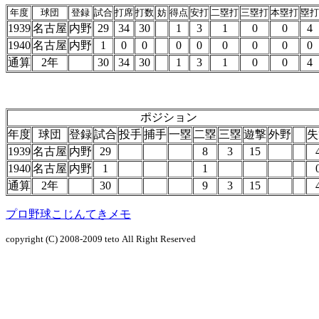
年度
球団
登録
試合
打席
打数
妨
得点
安打
二塁打
三塁打
本塁打
塁打
1939
名古屋
内野
29
34
30
1
3
1
0
0
4
1940
名古屋
内野
1
0
0
0
0
0
0
0
0
通算
2年
30
34
30
1
3
1
0
0
4
ポジション
年度
球団
登録
試合
投手
捕手
一塁
二塁
三塁
遊撃
外野
失
1939
名古屋
内野
29
8
3
15
1940
名古屋
内野
1
1
通算
2年
30
9
3
15
プロ野球こじんてきメモ
copyright (C) 2008-2009
teto
All Right Reserved