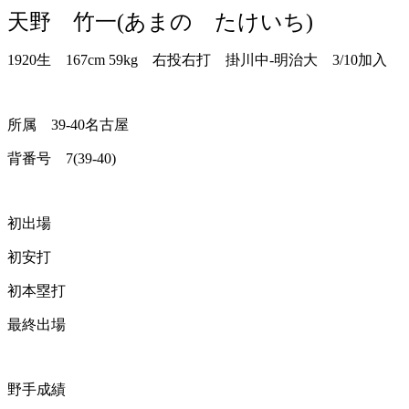
天野 竹一(あまの たけいち)
1920生 167cm 59kg 右投右打 掛川中-明治大 3/10加入
所属 39-40名古屋
背番号 7(39-40)
初出場
初安打
初本塁打
最終出場
野手成績