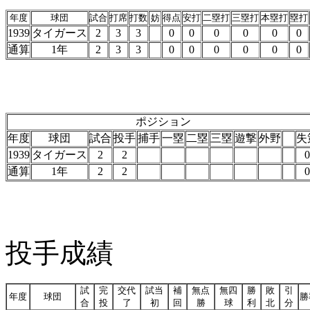
年度
球団
試合
打席
打数
妨
得点
安打
二塁打
三塁打
本塁打
塁打
1939
タイガース
2
3
3
0
0
0
0
0
0
通算
1年
2
3
3
0
0
0
0
0
0
ポジション
年度
球団
試合
投手
捕手
一塁
二塁
三塁
遊撃
外野
失
1939
タイガース
2
2
0
通算
1年
2
2
0
投手成績
試
完
交代
試当
補
無点
無四
勝
敗
引
年度
球団
勝
合
投
了
初
回
勝
球
利
北
分