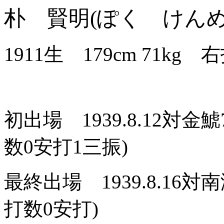
朴 賢明(ぽく けんめ
1911生 179cm 71
初出場 1939.8.12対
数0安打1三振)
最終出場 1939.8.16
打数0安打)