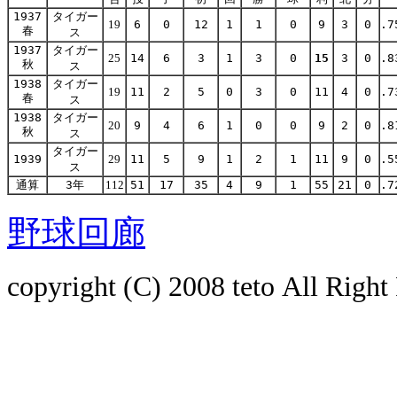
1937
タイガー
19
6
0
12
1
1
0
9
3
0
.7
春
ス
1937
タイガー
25
14
6
3
1
3
0
15
3
0
.8
秋
ス
1938
タイガー
19
11
2
5
0
3
0
11
4
0
.7
春
ス
1938
タイガー
20
9
4
6
1
0
0
9
2
0
.8
秋
ス
タイガー
1939
29
11
5
9
1
2
1
11
9
0
.5
ス
通算
3年
112
51
17
35
4
9
1
55
21
0
.7
野球回廊
copyright (C) 2008
teto
All Right