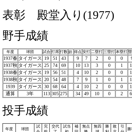
表彰 殿堂入り(1977)
野手成績
年度
球団
試合
打席
打数
妨
得点
安打
二塁打
三塁打
本塁打
塁
1937春
タイガース
19
51
43
9
7
2
0
0
1937秋
タイガース
25
74
69
10
13
3
0
1
1
1938春
タイガース
19
56
51
4
10
2
0
0
1
1938秋
タイガース
20
54
48
7
9
1
0
1
1
1939
タイガース
30
68
64
4
10
2
0
0
1
通算
3年
113
305
275
34
49
10
0
2
6
投手成績
試
完
交代
試当
補
無点
無四
勝
敗
引
年度
球団
勝
合
投
了
初
回
勝
球
利
北
分