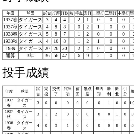
年度
球団
試合
打席
打数
妨
得点
安打
二塁打
三塁打
本塁打
塁
1937春
タイガース
3
4
4
2
1
0
0
0
1937秋
タイガース
4
8
8
0
2
1
0
0
1938春
タイガース
5
8
7
1
2
0
0
0
1938秋
タイガース
4
10
8
1
2
1
0
0
1939
タイガース
20
26
20
2
2
0
0
0
通算
3年
36
56
47
6
9
2
0
0
1
投手成績
試
完
交代
試当
補
無点
無四
勝
敗
引
年度
球団
合
投
了
初
回
勝
球
利
北
分
1937
タイガー
3
0
0
0
0
0
0
1
0
0
1.
春
ス
1937
タイガー
3
1
2
0
0
0
0
0
1
0
.
秋
ス
1938
タイガー
4
0
3
1
0
0
0
0
0
0
.
春
ス