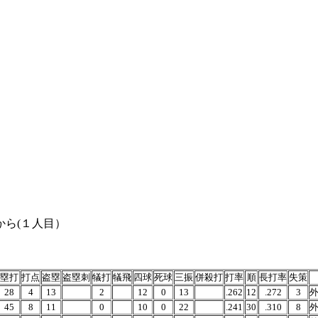
から(１人目）
塁打
打点
盗塁
盗塁刺
犠打
犠飛
四球
死球
三振
併殺打
打率
順
長打率
失策
28
4
13
2
12
0
13
.262
12
.272
3
外
45
8
11
0
10
0
22
.241
30
.310
8
外