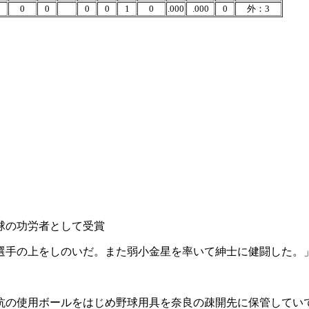
0
0
0
0
0
1
0
.000
.000
0
外：3
野球の功労者として受賞
選手の上をしのいだ。また弱小金星を率いて紳士に健闘した。
抗の使用ボールをはじめ野球用具を奈良の疎開先に保管してい