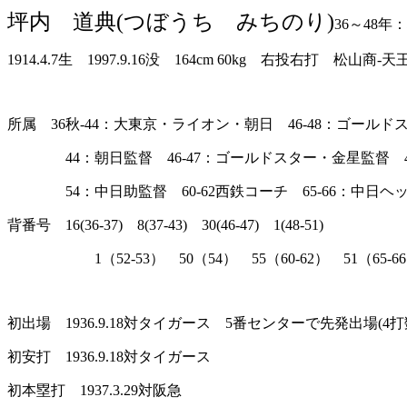
坪内 道典(つぼうち みちのり)
36～48年
1914.4.7生 1997.9.16没 164cm 60kg 右投右打 松山商-
所属 36秋-44：大東京・ライオン・朝日 46-48：ゴールド
44：朝日監督 46-47：ゴールドスター・金星監督 48：
54：中日助監督 60-62西鉄コーチ 65-66：中日ヘッ
背番号 16(36-37) 8(37-43) 30(46-47) 1(48-51)
1（52-53） 50（54） 55（60-62） 51（65-66） 3
初出場 1936.9.18対タイガース 5番センターで先発出場(4打
初安打 1936.9.18対タイガース
初本塁打 1937.3.29対阪急