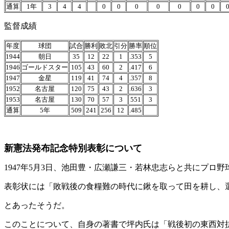
通算
1年
3
4
4
0
0
0
0
0
0
0
監督成績
年度
球団
試合
勝利
敗北
引分
勝率
順位
1944
朝日
35
12
22
1
.353
5
1946
ゴールドスター
105
43
60
2
.417
6
1947
金星
119
41
74
4
.357
8
1952
名古屋
120
75
43
2
.636
3
1953
名古屋
130
70
57
3
551
3
通算
5年
509
241
256
12
.485
新憲法発布記念特別表彰について
1947年5月3日、池田豊・広瀬謙三・若林忠志らと共にプロ
表彰状には「敗戦後の食糧難の時代に鍬を取って田を耕し、
とあったそうだ。
このことについて、自身の著書で坪内氏は「戦後初の東西対