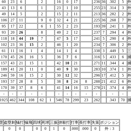
60
23
6
2
16
0
17
.236
36
.302
5
外
43
13
6
1
23
1
10
.255
23
.314
3
外
49
14
5
2
15
2
11
.213
36
.282
2
外
106
27
11
9
0
32
4
21
.225
36
.268
7
外
95
17
22
6
1
55
2
23
.193
39
.241
1
外
93
20
26
8
49
2
12
.237
7
.294
4
外
118
18
44
19
7
47
5
17
.241
5
.290
4
外
102
23
36
15
2
46
1
20
.234
7
.306
2
外
61
11
16
1
4
14
1
4
.338
3
.449
5
三
170
45
26
16
5
36
7
6
.316
5
.433
6
捕
157
43
21
15
1
42
10
21
.271
11
.344
4
捕
189
41
20
11
0
40
9
30
.283
10
.374
1
外
246
59
16
15
2
30
12
32
.296
17
.412
5
外
193
57
28
8
5
38
8
24
8
.288
21
.412
6
外
170
39
37
8
6
41
14
16
15
.278
21
.374
4
外
-
-
-
-
-
-
-
-
-
-
-
-
1925
462
344
108
62
1
546
78
299
23
.262
.343
70
捕
塁
盗塁刺
犠打
犠飛
四球
死球
三振
併殺打
打率
長打率
失策
ポジション
0
0
0
0
0
1
0
.000
.000
0
外：3