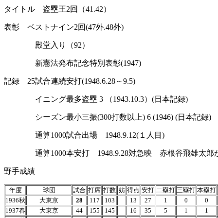
タイトル 盗塁王2回（41.42）
表彰 ベストナイン2回(47外.48外)
殿堂入り（92）
新憲法発布記念特別表彰(1947)
記録 25試合連続安打(1948.6.28～9.5)
イニング最多盗塁 3 （1943.10.3）(日本記録)
シーズン最小三振(300打数以上) 6 (1946) (日本記録)
通算1000試合出場
1948.9.12(
１人目
)
通算1000本安打 1948.9.28対急映 赤根谷飛雄太郎
野手成績
年度
球団
試合
打席
打数
妨
得点
安打
二塁打
三塁打
本塁打
1936秋
大東京
28
117
103
13
27
1
0
0
1937春
大東京
44
155
145
16
35
5
1
1