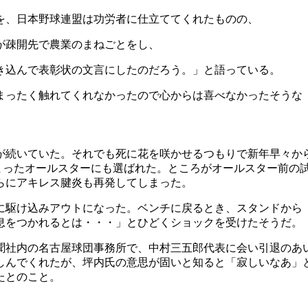
を、日本野球連盟は功労者に仕立ててくれたものの、
が疎開先で農業のまねごとをし、
き込んで表彰状の文言にしたのだろう。」と語っている。
まったく触れてくれなかったので心からは喜べなかったそうな
みが続いていた。それでも死に花を咲かせるつもりで新年早々か
始まったオールスターにも選ばれた。ところがオールスター前の
らにアキレス腱炎も再発してしまった。
に駆け込みアウトになった。ベンチに戻るとき、スタンドから
息をつかれるとは・・・」とひどくショックを受けたそうだ。
新聞社内の名古屋球団事務所で、中村三五郎代表に会い引退の
しんでくれたが、坪内氏の意思が固いと知ると「寂しいなあ」
たとのこと。