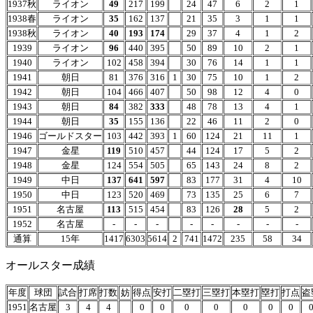
1937秋
ライオン
49
217
199
24
47
6
2
1
1938春
ライオン
35
162
137
21
35
3
1
1
1938秋
ライオン
40
193
174
29
37
4
1
2
1939
ライオン
96
440
395
50
89
10
2
1
1940
ライオン
102
458
394
30
76
14
1
1
1941
朝日
81
376
316
1
30
75
10
1
2
1942
朝日
104
466
407
50
98
12
4
0
1943
朝日
84
382
333
48
78
13
4
1
1944
朝日
35
155
136
22
46
11
2
0
1946
ゴールドスター
103
442
393
1
60
124
21
11
1
1947
金星
119
510
457
44
124
17
5
2
1948
金星
124
554
505
65
143
24
8
2
1949
中日
137
641
597
83
177
31
4
10
1950
中日
123
520
469
73
135
25
6
7
1951
名古屋
113
515
454
83
126
28
5
2
1952
名古屋
-
-
-
-
-
-
-
-
通算
15年
1417
6303
5614
2
741
1472
235
58
34
オールスター成績
年度
球団
試合
打席
打数
妨
得点
安打
二塁打
三塁打
本塁打
塁打
打点
盗
1951
名古屋
3
4
4
0
0
0
0
0
0
0