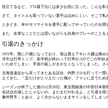
役立てるなど、プロ最下位には多少お役に立った。こんな私
さて、タイトルも取っていない選手はほめにくい。そこで私
ときどき、米やサツマイモを選手に配ってやっていたのを聞
また、名誉なことだとは思いながらも自身のプレーのことを
引退のきっかけ
1951年。既に37歳になっており、肩は衰えアキレス腱は痛
月中は打率トップ。前半戦が終わって打率が.325でこの年
いためてしまい、手首の返しがきかなくなってしまった。さ
北海道遠征から戻ってきたある試合、内野ゴロを打って一塁
えてきた。「足だけがとりえだった俺が、ファンに足でため
シーズンが終了した後の12月20日。東京西銀座の中部日本
全試合出場したじゃないの。まだまだやれるよ」と引退を惜
兼外野手」とあり、よく分からないままサインをしてしまっ