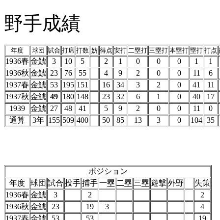
野手成績
年度
球団
試合
打席
打数
妨
得点
安打
二塁打
三塁打
本塁打
塁打
打点
1936春
金鯱
3
10
5
2
1
0
0
0
1
1
1936秋
金鯱
23
76
55
4
9
2
0
0
11
6
1937春
金鯱
53
195
151
16
34
3
2
0
41
11
1937秋
金鯱
49
180
148
23
32
6
1
0
40
17
1939
金鯱
27
48
41
5
9
2
0
0
11
0
通算
3年
155
509
400
50
85
13
3
0
104
35
ポジション
年度
球団
試合
投手
捕手
一塁
二塁
三塁
遊撃
外野
失策
1936春
金鯱
3
2
2
1936秋
金鯱
23
19
3
4
1937春
金鯱
53
53
19